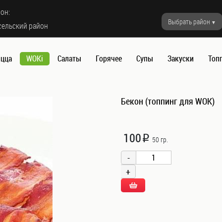
он:
Выбрать район
сельский район
цца
WOKi
Салаты
Горячее
Супы
Закуски
Топ
Бекон (топпинг для WOK)
100
i
50 гр.