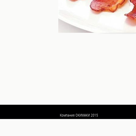
Пицца
WOKi
Салаты
Горячее
Основные
блюда,
гарниры
Супы
Закуски
Топпинги
Бар
Напитки
Сладкое
Компания ОКИМАКИ 2015
Компания