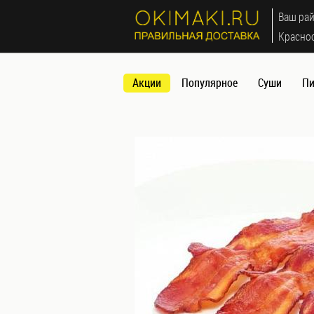
МЕНЮ
Ваш рай
×
Красно
Акции
Акции
Популярное
Суши
Пи
Популярное
Суши
Роллы
(Футомаки)
Сеты
(наборы)
Запеченные
роллы (Яки
маки)
Мини
роллы
(Норимаки)
Суши
Темпура