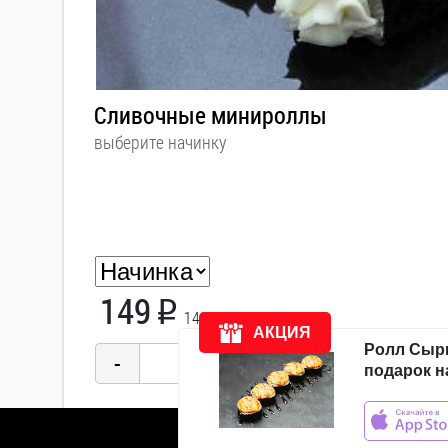
Компания
Сливочные минироллы
выберите начинку
Доставка
Новости
Акции
Отзывы
149
i
140 гр.
АКЦИЯ
Ролл Сыр
подарок н
ежедневно:
с
11