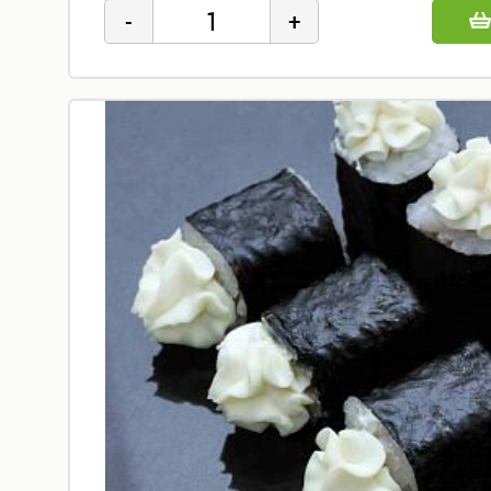
Горячее
Основные
блюда,
гарниры
Супы
Закуски
Топпинги
Бар
Напитки
Сладкое