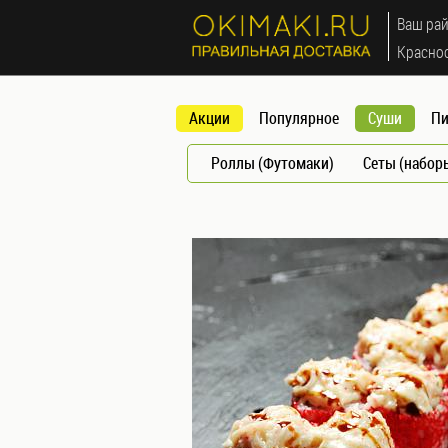
МЕНЮ
Ваш рай
×
Красно
Акции
Акции
Популярное
Суши
Пи
Популярное
Суши
Роллы (Футомаки)
Сеты (набор
Роллы
(Футомаки)
Сеты
(наборы)
Запеченные
роллы (Яки
маки)
Мини
роллы
(Норимаки)
Суши
Темпура