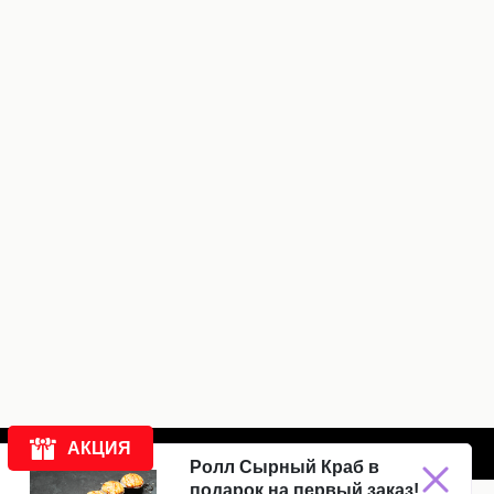
АКЦИЯ
BD
created by humans
Ролл Сырный Краб в
подарок на первый заказ!