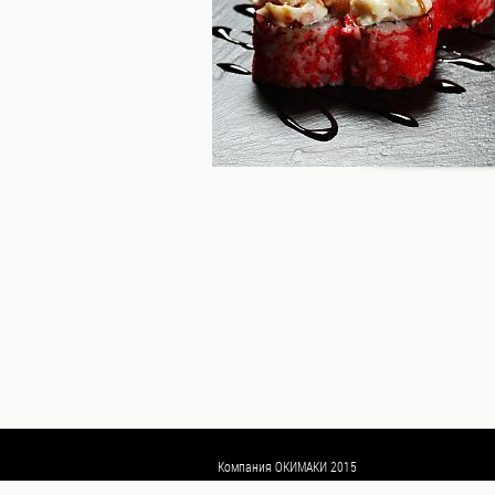
Пицца
WOKi
Салаты
Горячее
Основные
блюда,
гарниры
Супы
Закуски
Топпинги
Бар
Напитки
Сладкое
Компания
Компания ОКИМАКИ 2015