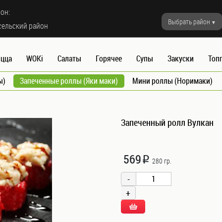
он:
Выбрать район
сельский район
цца
WOKi
Салаты
Горячее
Супы
Закуски
Топ
ы)
Запеченные роллы (Яки маки)
Мини роллы (Норимаки)
Запеченный ролл Вулкан
569
i
280 гр.