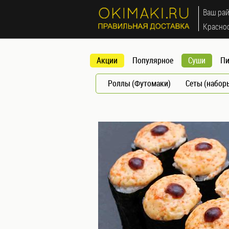
МЕНЮ
Ваш рай
×
Красно
Акции
Акции
Популярное
Суши
Пи
Популярное
Суши
Роллы (Футомаки)
Сеты (набор
Роллы
(Футомаки)
Сеты
(наборы)
Запеченные
роллы (Яки
маки)
Мини
роллы
(Норимаки)
Суши
Темпура