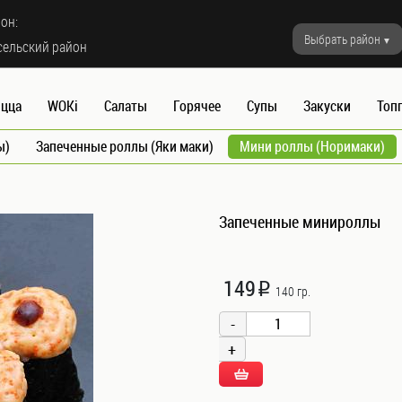
он:
Выбрать район
сельский район
цца
WOKi
Салаты
Горячее
Супы
Закуски
Топ
ы)
Запеченные роллы (Яки маки)
Мини роллы (Норимаки)
Запеченные минироллы
149
i
140 гр.