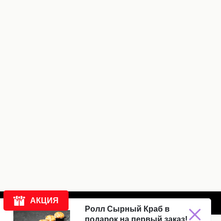
АКЦИЯ
BD
created by humans
Ролл Сырный Краб в
подарок на первый заказ!