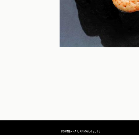
Пицца
WOKi
Салаты
Горячее
Основные
блюда,
гарниры
Супы
Закуски
Топпинги
Бар
Напитки
Сладкое
Компания
Компания ОКИМАКИ 2015