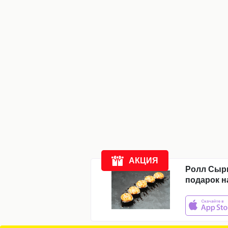
Компания
Доставка
Новости
Акции
Отзывы
АКЦИЯ
Ролл Сыр
подарок н
ежедневно:
с
11