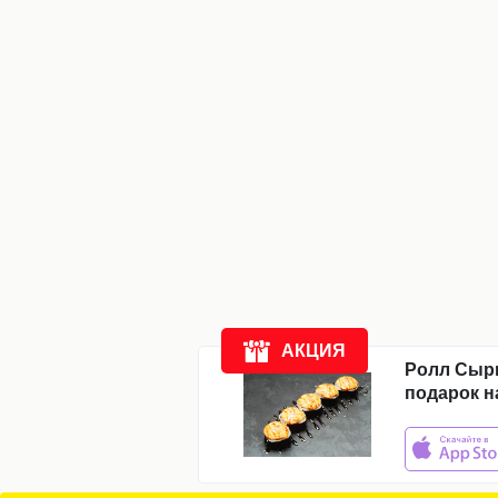
Компания
Доставка
Новости
Акции
Отзывы
АКЦИЯ
Ролл Сыр
подарок н
ежедневно:
с
11